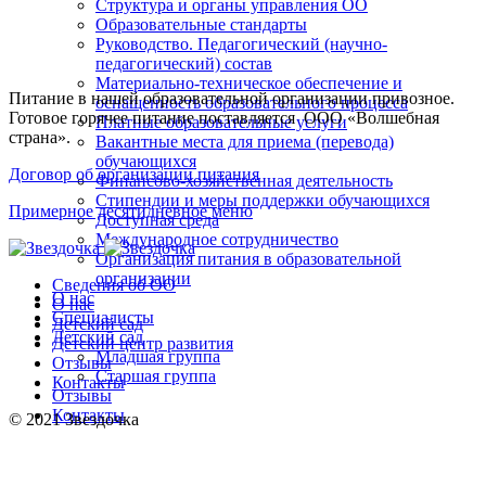
Структура и органы управления ОО
Образовательные стандарты
Руководство. Педагогический (научно-
педагогический) состав
Материально-техническое обеспечение и
Питание в нашей образовательной организации привозное.
оснащенность образовательного процесса
Готовое горячее питание поставляется ООО «Волшебная
Платные образовательные услуги
страна».
Вакантные места для приема (перевода)
обучающихся
Договор об организации питания
Финансово-хозяйственная деятельность
Стипендии и меры поддержки обучающихся
Примерное десятидневное меню
Доступная среда
Международное сотрудничество
Организация питания в образовательной
организации
Сведения об ОО
О нас
О нас
Специалисты
Детский сад
Детский сад
Детский центр развития
Младшая группа
Отзывы
Старшая группа
Контакты
Отзывы
Контакты
© 2021 Звездочка