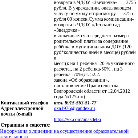
возврата в ЧДОУ «Звёздочка» — 3755
рубля. В учреждении, оказывающем
услугу по уходу и присмотру — 3755
рубля 00 копеек.Сумма компенсации-
возврата в ЧДОУ «Детский сад
«Звёздочка»
выплачивается от среднего размера
родительской платы за содержание
ребёнка в муниципальном ДОУ (120
руб*количество дней в месяце) рублей
в
месяц): на 1 ребенка -20 % указанного
расчета., на 2 ребенка-50%., на 3
ребенка -70%(ст. 52.2.
закона «Об образовании»,
постановление Правительства
Белгородской области от 12.04.2012
года №125-пп)
Контактный телефон
тел. 8915-563-51-77
Адрес электронной
oxa1976@yandex.ru
почты (е-mail)
https://vk.com/unasdetki
Страницы в соцсетях:
Информация о лицензии на осуществление образовательной
деятельности